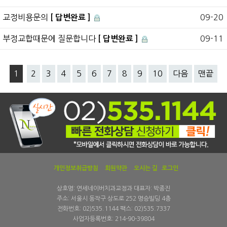
교정비용문의
09-20
[ 답변완료 ]
부정교합때문에 질문합니다
09-11
[ 답변완료 ]
1
2
3
4
5
6
7
8
9
10
다음
맨끝
개인정보취급방침
회원약관
오시는 길
로그인
상호명: 연세네이버치과교정과 대표자: 박종진
주소: 서울시 동작구 상도로 252 명승빌딩 4층
전화번호: 02)535.1144 팩스: 02)535.7337
사업자등록번호: 214-90-39804